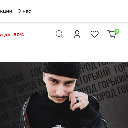
кции
О нас
0
а до -80%