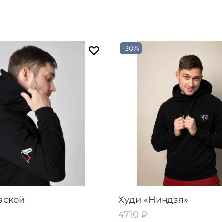
-30%
аской
Худи «Ниндзя»
4710 ₽