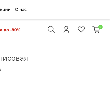
кции
О нас
0
а до -80%
лисовая
₽