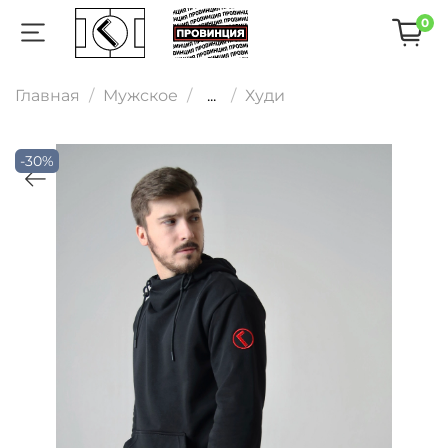
0
Главная
Мужское
...
Худи
-30%