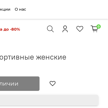
кции
О нас
0
а до -80%
ортивные женские
аличии