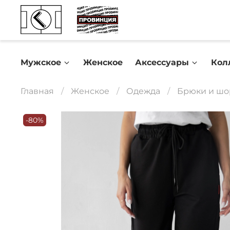
Мужское
Женское
Аксессуары
Кол
Главная
Женское
Одежда
Брюки и шо
-80%