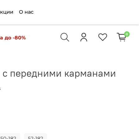
кции
О нас
0
а до -80%
 с передними карманами
₽
50-182
52-182