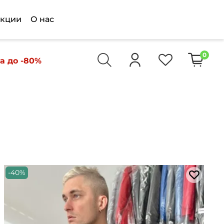
кции
О нас
0
а до -80%
-40%